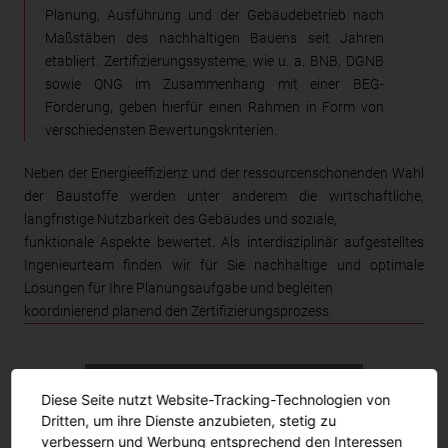
Planung, Ausführung und der Gebäudebetrieb nach
Maßstäben des nachhaltigen Bauens seit Jahren
etabliert. Zertifizierungssysteme, wie u. a. BNB, DGNB
sowie QNG im Zusammenhang mit einer BEG-
Förderung, geben hierfür einen Rahmen in Form von
verschiedensten Bewertungskriterien.
Neben der Energieeffizienz und der ressourcenschonenden Wahl
der Baustoffe werden unter anderem die wirtschaftliche,
langfristige Nutzbarkeit des Gebäudes und soziale,
funktionale Aspekte bewertet. Als interdisziplinär aufgestelltes
Ingenieurteam finden wir für Sie nachhaltige und optimale
Lösungen für Ihre Planungsaufgabe und begleiten
koordinierend planend den Zertifizierungsprozess.
Diese Seite nutzt Website-Tracking-Technologien von
Dritten, um ihre Dienste anzubieten, stetig zu
verbessern und Werbung entsprechend den Interessen