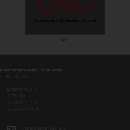
QNG
Ingenieurbüro Axel C. Rahn
GmbH
Die Bauphysiker.
Lützowstraße 70
10785 Berlin
✆ 030 89 77 47 0
⎘ 030 89 77 47 99
mail@ib-rahn.de
Kontaktieren Sie uns