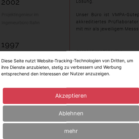
2002
Lösung.
Projektingenieur im
Unser Büro ist VMPA-Güte
akkreditiertes Prüflaborat
Ingenieurbüro Rahn
mit mir als jeweiligem Messst
1997
QUALIFIKATIONEN
Diplom-Abschluss
Diese Seite nutzt Website-Tracking-Technologien von Dritten, um
öffentlich bestellter und
Elektrotechnik,
ihre Dienste anzubieten, stetig zu verbessern und Werbung
entsprechend den Interessen der Nutzer anzuzeigen.
Fachrichtung Akustik an
Leiter der VMPA-Güteprüf
der TU Berlin
Leiter der akkreditierten
Akzeptieren
Immissionsgesetz
1966
Nachweisberechtigter fü
Ablehnen
geboren in Berlin
Fachdozent Fachhochsch
mehr