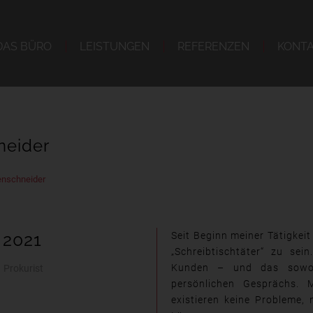
DAS BÜRO
LEISTUNGEN
REFERENZEN
KONT
neider
enschneider
2021
Seit Beginn meiner Tätigkeit 
„Schreibtischtäter“ zu se
Kunden – und das sowoh
Prokurist
persönlichen Gesprächs.
existieren keine Probleme,