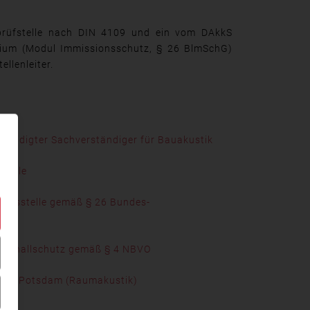
prüfstelle nach DIN 4109 und ein vom DAkkS
orium (Modul Immissionsschutz, § 26 BlmSchG)
ellenleiter.
 vereidigter Sachverständiger für Bauakustik
stelle
 Messstelle gemäß § 26 Bundes-
r Schallschutz gemäß § 4 NBVO
ule Potsdam (Raumakustik)