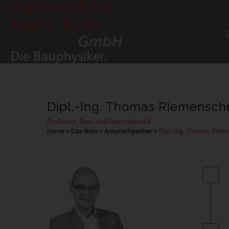
Dipl.-Ing. Thomas Riemensch
Prokurist, Bau- und Raumakustik
Home
>
Das Büro
>
Ansprechpartner
>
Dipl.-Ing. Thomas Riem