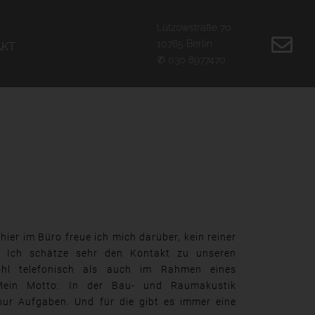
Lützowstraße 70
10785 Berlin
AKT
✆ 030 8977470
hier im Büro freue ich mich darüber, kein reiner
in. Ich schätze sehr den Kontakt zu unseren
l telefonisch als auch im Rahmen eines
 Mein Motto: In der Bau- und Raumakustik
 nur Aufgaben. Und für die gibt es immer eine